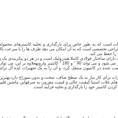
زات است که به طور خاص برای بارگذاری و تخلیه کانتینرهای محموله
طراحی تخصصی است که به آن امکان می دهد ظرف ها را با سرعت بالا
ن را حفظ می کند.
 دارای ساختار فولادی کاملا هیدرولیک است و در هر دو پیکربندی یک و
دو خط موجود است.آن را تنها توسط یک کارگر ماهر کار می شود و می تواند 90 ° و 180 ° کانتینر وارونهعلاوه بر این، می توا
صب شده در کامیون منتقل کرد، و آن را به یک تجهیزات ایده آل برای
یزات برای کار نیاز به یک سطح صاف، سخت و بدون سوراخ دارد.بهترین
 های غلات استبا کیفیت عالی و قیمت مقرون به صرفهاین ماشین فلپر
کردن کانتینر خود را بارگذاری و تخلیه فرآیند است.