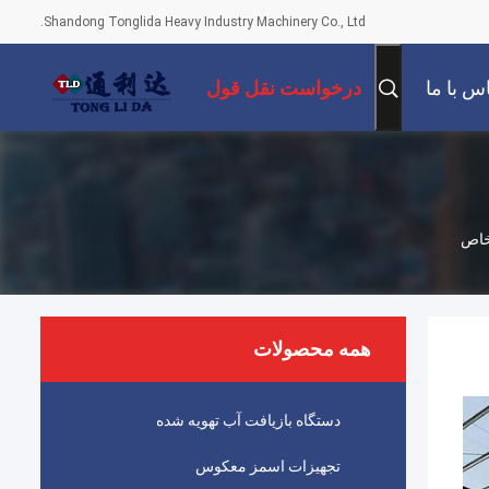
Shandong Tonglida Heavy Industry Machinery Co., Ltd.
س با ما
درخواست نقل قول
 خاص
همه محصولات
دستگاه بازیافت آب تهویه شده
تجهیزات اسمز معکوس