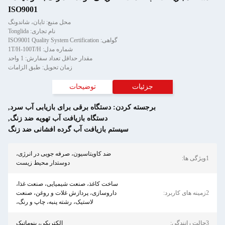
ISO9001
محل منبع: تایان، شاندونگ
نام تجاری: Tonglida
گواهی: ISO9001 Quality System Certification
شماره مدل: 1T/H-100T/H
مقدار حداقل تعداد سفارش: 1 واحد
زمان تحویل: طبق الزامات
جزئیات
توضیحات
رجسته کردن:
دستگاه برقی برای بازیابی آب سرد
,
دستگاه بازیافت آب تهویه ضد زنگ
,
سیستم بازیافت آب گرده افشانی ضد زنگ
ضد کاویتاسیون، صرفه جویی در انرژی،
دوستدار محیط زیست
ساخت کاغذ، صنعت شیمیایی، صنعت غذا،
داروسازی، پردازش غلات و روغن، صنعت
لاستیک، رشته پنبه، چاپ و رنگ،
الکتریکی، پنوماتیک