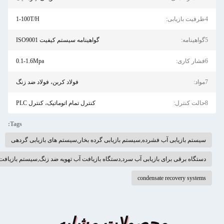
1-100T/H
گواهینامه سیستم کیفیت ISO9001
0.1-1.6Mpa
فولاد کربن، فولاد ضد زنگ
کنترل تمام اتوماتیک، کنترل PLC
Tags:
رده,سیستم بازیابی گرده بخار,سیستم های بازیابی گردهی
یابی آب سرد,دستگاه بازیافت آب تهویه ضد زنگ,سیستم بازیافت آب گرده افشانی ضد زنگ
conden
صولات مشابه