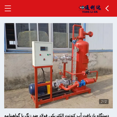
ب کندنت الکتریکی فولاد ضد زنگ با گواهینامه