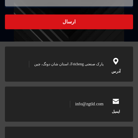
ارسال
، استان شان دونگ، چین
info@zgtl